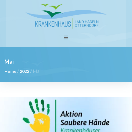
Mai
/
/
Mai
Home
2022