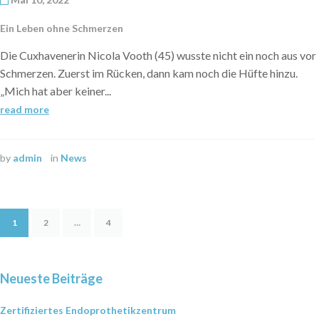
Ein Leben ohne Schmerzen
Die Cuxhavenerin Nicola Vooth (45) wusste nicht ein noch aus vor
Schmerzen. Zuerst im Rücken, dann kam noch die Hüfte hinzu.
„Mich hat aber keiner...
read more
by
admin
in
News
1
2
…
4
Neueste Beiträge
Zertifiziertes Endoprothetikzentrum