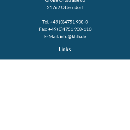
21762 Otterndorf
Tel. +49 (0)4751 908-0
Fax: +49 (0)4751 908-110
E-Mail: info@khlh.de
Links
Startseite
Leistungsspektrum
Medizin & Pflege
Patienten & Besucher
Aktuelles
Karriere
Über uns
Kontakt
Notfall