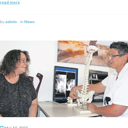
read more
by
admin
in
News
Mai 10, 2022