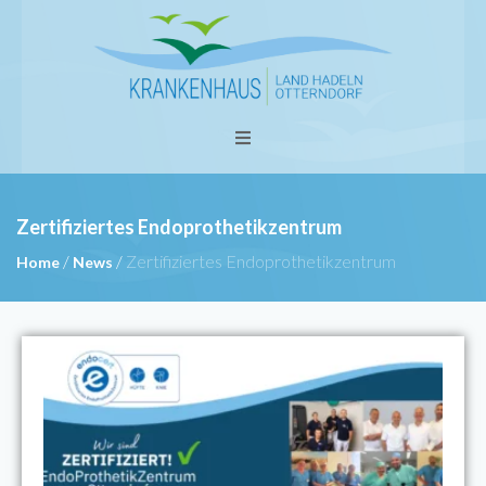
Zertifiziertes Endoprothetikzentrum
/
/
Zertifiziertes Endoprothetikzentrum
Home
News