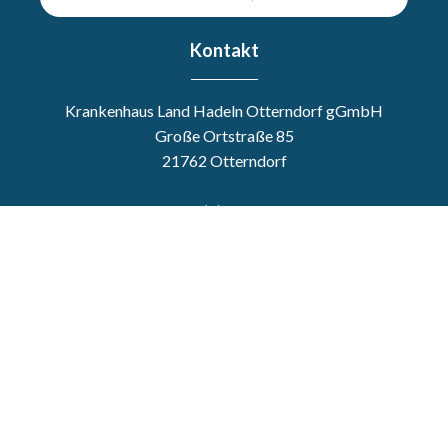
Kontakt
Krankenhaus Land Hadeln Otterndorf gGmbH
Große Ortstraße 85
21762 Otterndorf
Tel. +49 (0)4751 908-0
Fax: +49 (0)4751 908-110
E-Mail: info@khlh.de
Links
Startseite
Leistungsspektrum
Medizin & Pflege
Patienten & Besucher