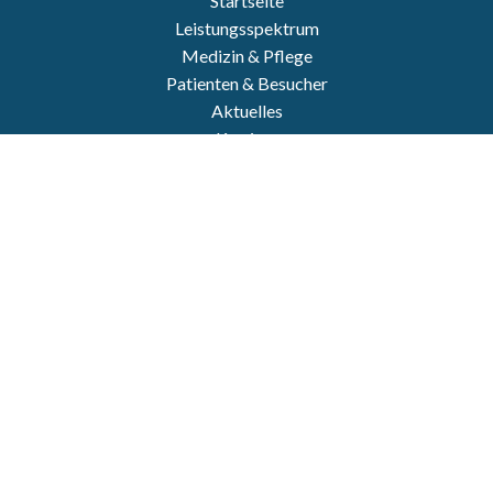
Startseite
Leistungsspektrum
Medizin & Pflege
Patienten & Besucher
Aktuelles
Karriere
Über uns
Kontakt
Notfall
Impressum
Datenschutz
https://www.personally-photo.com/
© 2022 Krankenhaus Land Hadeln