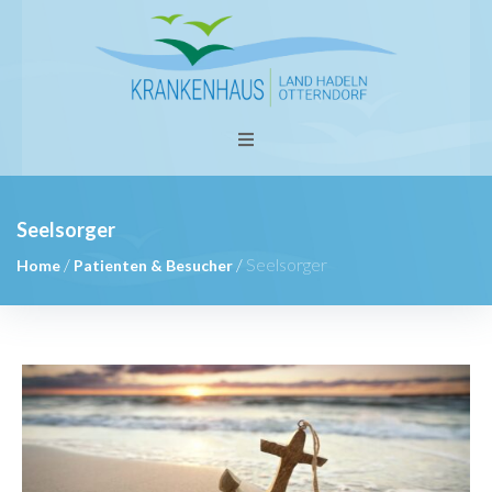
Seelsorger
/
/
Seelsorger
Home
Patienten & Besucher