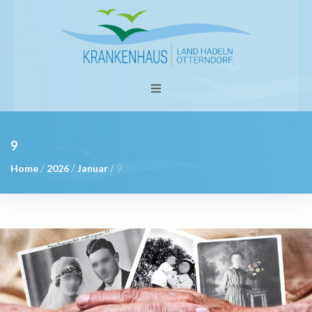
9
/
/
/
9
Home
2026
Januar