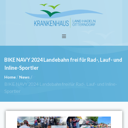
BIKE NAVY 2024 Landebahn frei für Rad-, Lauf- und
Inline-Sportler
/
/
Home
News
BIKE NAVY 2024 Landebahn frei für Rad-, Lauf- und Inline-
Sportler