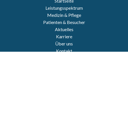
Startseite
Leistungsspektrum
Medizin & Pflege
Patienten & Besucher
Aktuelles
Karriere
Über uns
Kontakt
Notfall
Impressum
Datenschutz
https://www.personally-photo.com/
© 2022 Krankenhaus Land Hadeln