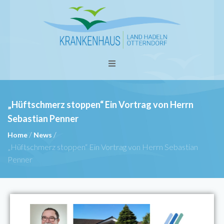
„Hüftschmerz stoppen“ Ein Vortrag von Herrn
Sebastian Penner
/
/
Home
News
„Hüftschmerz stoppen“ Ein Vortrag von Herrn Sebastian
Penner