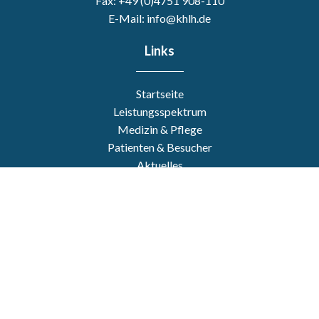
Fax: +49 (0)4751 908-110
E-Mail: info@khlh.de
Links
Startseite
Leistungsspektrum
Medizin & Pflege
Patienten & Besucher
Aktuelles
Karriere
Über uns
Kontakt
Notfall
Impressum
Datenschutz